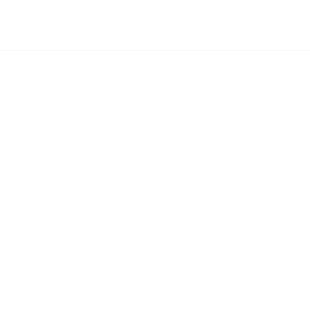
ctos Exclusivos, Ofertas y Descuentos de hasta 50%
UNIDADES
BLOG
COMPLEMENTOS
SERVICIOS
O INVERS