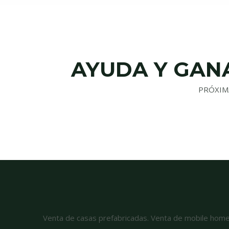
AYUDA Y GANA
PRÓXIM
Venta de casas prefabricadas. Venta de mobile hom