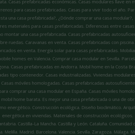
a. Casas prefabricadas económicas. Casas modulares llave en m
renos para casas prefabricadas. Casas para vivir todo el año. Pa
ta una casa prefabricada?, ¿Dónde comprar una casa modular?, Re
es materiales para casas prefabricadas. Diferencias entre casas
mo montar una casa prefabricada. Casas prefabricadas autosuficie
bre ruedas. Caravanas en venta. Casas prefabricadas con piscina
icados en venta. Energía solar para casas prefabricadas. Mobilia
bile homes en Valencia. Comprar casa modular en Sevilla. Parce
gona. Casas prefabricadas en Andorra. Mobil home en la Costa Br
das tipo contenedor. Casas industrializadas. Viviendas modular
. Casas móviles homologadas. Casas prefabricadas autosuficientes
o para comprar una casa modular en España. Casas móviles homolog
 mobil home barata. Es mejor una casa prefabricada o una de obr
o energético. Construcción ecológica. Diseño bioclimático. Arquit
energética en viviendas. Materiales de construcción ecológicos.
Cantabria. Castilla-La Mancha. Castilla y León. Cataluña. Comunida
. Melilla. Madrid. Barcelona. Valencia. Sevilla. Zaragoza. Málaga.