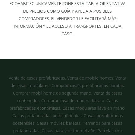
ECOHABITEC ÚNICAMENTE PONE ESTA TABLA ORIENTATIVA
DE PRECIOS COMO GUÍA Y AYUDA A POSIBLES
COMPRADORES. EL VENDEDOR LE FACILITARÁ MÁS
INFORMACIÓN Y EL ACCESO A TRANSPORTES, EN CADA
CASO.
Venta de casas prefabricadas. Venta de mobile homes. Venta
de casas modulares. Comprar casas prefabricadas baratas.
Comprar mobil home de segunda mano. Venta de casas
contenedor. Comprar casa de madera barata. Casas
prefabricadas económicas. Casas modulares llave en mano.
Casas prefabricadas autosuficientes. Casas prefabricadas
sostenibles. Casas móviles baratas. Terrenos para casas
prefabricadas. Casas para vivir todo el año. Parcelas con