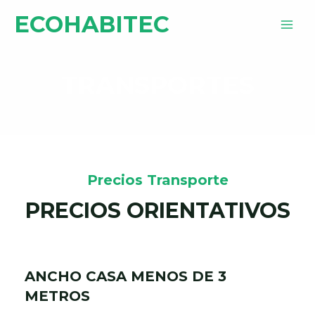
Ir
MAI
Productos Exclusivos, Ofertas y
ECOHABITEC
VER
al
Descuentos de hasta 50%
MEN
contenido
TRANSPORTES
Precios Transporte
PRECIOS ORIENTATIVOS
ANCHO CASA MENOS DE 3
METROS