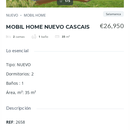
1/5
Salamanca
NUEVO
MOBIL HOME
€26,950
MOBIL HOME NUEVO CASCAIS
2
camas
1
baño
35
m²
Lo esencial
Tipo
:
NUEVO
Dormitorios
:
2
Baños
:
1
Área, m²
:
35
m²
Descripción
REF
: 2658