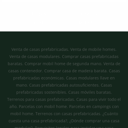
←
Propiedad
Propiedad
anterior
siguiente
→
Venta de casas prefabricadas. Venta de mobile homes.
Venta de casas modulares. Comprar casas prefabricadas
baratas. Comprar mobil home de segunda mano. Venta de
casas contenedor. Comprar casa de madera barata. Casas
prefabricadas económicas. Casas modulares llave en
mano. Casas prefabricadas autosuficientes. Casas
prefabricadas sostenibles. Casas móviles baratas.
Terrenos para casas prefabricadas. Casas para vivir todo el
año. Parcelas con mobil home. Parcelas en campings con
mobil home. Terrenos con casas prefabricadas. ¿Cuánto
cuesta una casa prefabricada?, ¿Dónde comprar una casa
modular?, Requisitos legales para instalar una casa