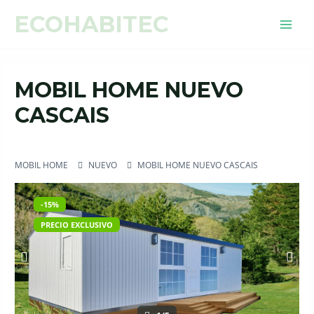
Ir
Navegación
MAI
Productos Exclusivos, Ofertas y
ECOHABITEC
VER
al
de
Descuentos de hasta 50%
MEN
contenido
entradas
MOBIL HOME NUEVO
CASCAIS
Por
ecohabitec__Admin
/
enero 16, 2025
MOBIL HOME
NUEVO
MOBIL HOME NUEVO CASCAIS
-15%
PRECIO EXCLUSIVO