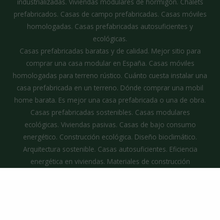
industrializadas. Viviendas modulares de hormigón. Chalets
prefabricados. Casas de campo prefabricadas. Casas móviles
homologadas. Casas prefabricadas autosuficientes y
ecológicas.
Casas prefabricadas baratas y de calidad. Mejor sitio para
comprar una casa modular en España. Casas móviles
homologadas para terreno rústico. Cuánto cuesta instalar una
casa prefabricada en un terreno. Dónde comprar una mobil
home barata. Es mejor una casa prefabricada o una de obra.
Casas prefabricadas sostenibles. Casas modulares
ecológicas. Viviendas pasivas. Casas de bajo consumo
energético. Construcción ecológica. Diseño bioclimático.
Arquitectura sostenible. Casas autosuficientes. Eficiencia
energética en viviendas. Materiales de construcción
ecológicos.
Andalucía. Aragón. Asturias. Islas Baleares. Canarias.
Cantabria. Castilla-La Mancha. Castilla y León. Cataluña.
Comunidad de Madrid. Comunidad Valenciana. Extremadura.