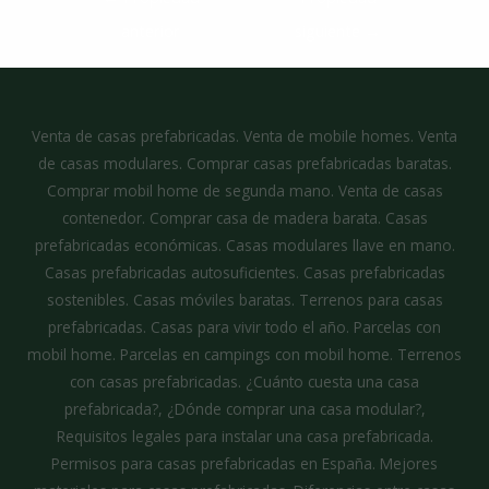
anterior
siguiente
→
Venta de casas prefabricadas. Venta de mobile homes. Venta
de casas modulares. Comprar casas prefabricadas baratas.
Comprar mobil home de segunda mano. Venta de casas
contenedor. Comprar casa de madera barata. Casas
prefabricadas económicas. Casas modulares llave en mano.
Casas prefabricadas autosuficientes. Casas prefabricadas
sostenibles. Casas móviles baratas. Terrenos para casas
prefabricadas. Casas para vivir todo el año. Parcelas con
mobil home. Parcelas en campings con mobil home. Terrenos
con casas prefabricadas. ¿Cuánto cuesta una casa
prefabricada?, ¿Dónde comprar una casa modular?,
Requisitos legales para instalar una casa prefabricada.
Permisos para casas prefabricadas en España. Mejores